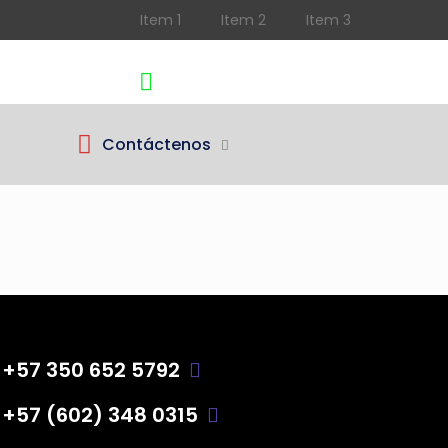
Item 1
Item 2
Item 3
Teléfono
Cotizar
(602) 3480315
350 6525792
Contáctenos
+57 350 652 5792
+57 (602) 348 0315