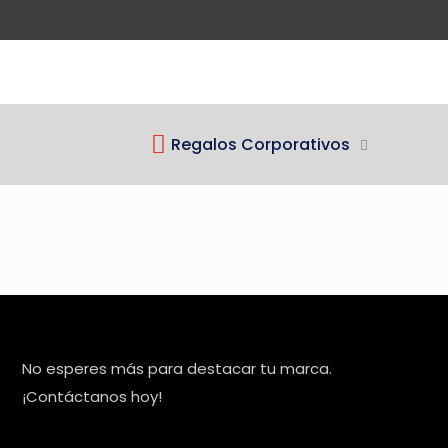
Regalos Corporativos
No esperes más para destacar tu marca.
¡Contáctanos hoy!