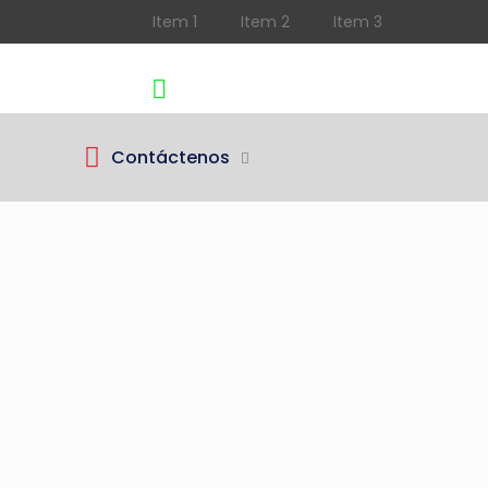
Item 1
Item 2
Item 3
Teléfono
Cotizar
(602) 3480315
350 6525792
Contáctenos