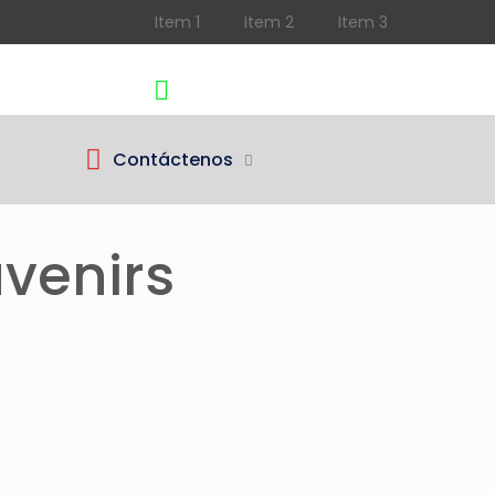
Item 1
Item 2
Item 3
Teléfono
Cotizar
(602) 3480315
350 6525792
Contáctenos
uvenirs