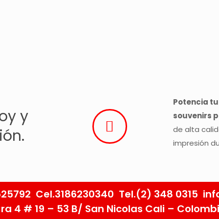
Potencia t
oy y
souvenirs p
de alta cali
ión.
impresión du
5792 Cel.3186230340 Tel.(2) 348 0315 inf
ra 4 # 19 – 53 B/ San Nicolas Cali – Colomb